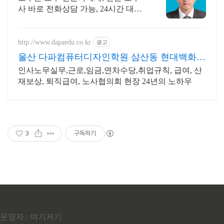
사 바로 전화상담 가능, 24시간 대기
중.
http://www.dapaedu.co.kr
광고
울산 다파컴퓨터디자인학원 삼산동 현대백화점
맞은편
인사노무실무,근로,임금,연차수당,취업규칙, 급여, 산
재보상, 퇴직급여, 노사협의회 현장 24년의 노하우
3
구독하기
운영자 : 여기저기