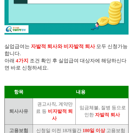
실업급여는
자발적 퇴사와 비자발적 퇴사
모두 신청가능
합니다.
아래
4가지
조건 확인 후 실업급여 대상자에 해당하신다
면 바로 신청하세요.
항목
내용
권고사직, 계약만
임금체불, 질병 등으로
퇴사사유
료 등
비자발적 퇴
인한
자발적 퇴사
사
고용보험
신청일 이전 18개월간
180일 이상
고용보험